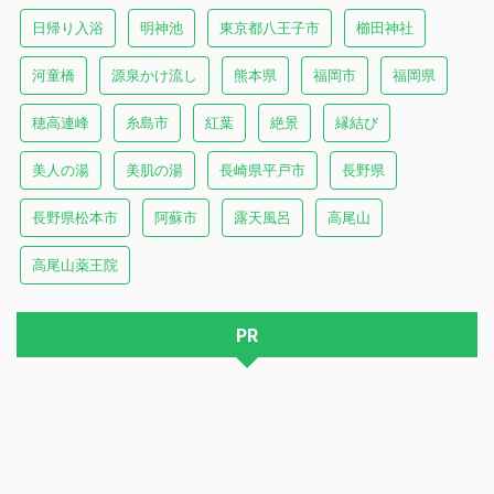
日帰り入浴
明神池
東京都八王子市
櫛田神社
河童橋
源泉かけ流し
熊本県
福岡市
福岡県
穂高連峰
糸島市
紅葉
絶景
縁結び
美人の湯
美肌の湯
長崎県平戸市
長野県
長野県松本市
阿蘇市
露天風呂
高尾山
高尾山薬王院
PR