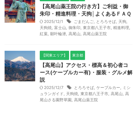
【高尾山薬王院の行き方】ご利益・御
朱印・精進料理・天狗│よくあるＦＡＱ
2025/12/1
ごまだんご
,
とろろそば
,
天狗
,
天狗焼
,
富士山
,
御朱印
,
東京都八王子市
,
精進料理
,
紅葉
,
願叶輪潜
,
高尾山
,
高尾山薬王院
【関東エリア】
東京都
【高尾山】アクセス・標高＆初心者コ
ース(ケーブルカー有)・服装・グルメ解
説
2025/12/7
とろろそば
,
ケーブルカー
,
ミシ
ュランガイド
,
天狗焼
,
東京都八王子市
,
高尾山
,
高
尾山さる園野草園
,
高尾山薬王院