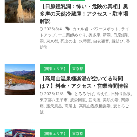
【日原鍾乳洞：怖い・危険の真相】奥
多摩の天然冷蔵庫！アクセス・駐車場
解説
2026/8/4
カエル岩
,
パワースポット
,
ライ
トアップ
,
十二薬師めぐり
,
奥多摩
,
新洞
,
日原鍾乳
洞
,
東京都
,
死出の山
,
水琴窟
,
白衣観音
,
縁結び
,
香
炉岩
【関東エリア】
東京都
【高尾山温泉極楽湯が空いてる時間
は？】料金・アクセス・営業時間情報
2025/12/8
とろろそば
,
冷え性
,
日帰り温泉
,
東京都八王子市
,
疲労回復
,
筋肉痛
,
美肌の湯
,
関節
痛
,
露天風呂
,
高尾山
,
高尾山温泉極楽湯
,
麦とろご
飯
【関東エリア】
東京都