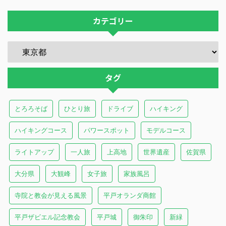
カテゴリー
タグ
とろろそば
ひとり旅
ドライブ
ハイキング
ハイキングコース
パワースポット
モデルコース
ライトアップ
一人旅
上高地
世界遺産
佐賀県
大分県
大観峰
女子旅
家族風呂
寺院と教会が見える風景
平戸オランダ商館
平戸ザビエル記念教会
平戸城
御朱印
新緑