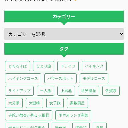
カテゴリー
タグ
とろろそば
ひとり旅
ドライブ
ハイキング
ハイキングコース
パワースポット
モデルコース
ライトアップ
一人旅
上高地
世界遺産
佐賀県
大分県
大観峰
女子旅
家族風呂
寺院と教会が見える風景
平戸オランダ商館
平戸ザビエル記念教会
平戸城
御朱印
新緑