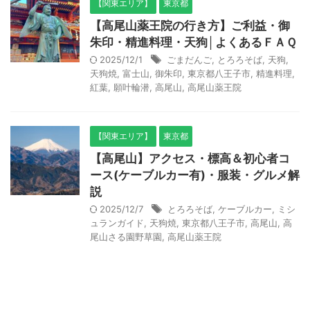
【関東エリア】
東京都
【高尾山薬王院の行き方】ご利益・御
朱印・精進料理・天狗│よくあるＦＡＱ
2025/12/1
ごまだんご
,
とろろそば
,
天狗
,
天狗焼
,
富士山
,
御朱印
,
東京都八王子市
,
精進料理
,
紅葉
,
願叶輪潜
,
高尾山
,
高尾山薬王院
【関東エリア】
東京都
【高尾山】アクセス・標高＆初心者コ
ース(ケーブルカー有)・服装・グルメ解
説
2025/12/7
とろろそば
,
ケーブルカー
,
ミシ
ュランガイド
,
天狗焼
,
東京都八王子市
,
高尾山
,
高
尾山さる園野草園
,
高尾山薬王院