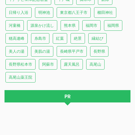
日帰り入浴
明神池
東京都八王子市
櫛田神社
河童橋
源泉かけ流し
熊本県
福岡市
福岡県
穂高連峰
糸島市
紅葉
絶景
縁結び
美人の湯
美肌の湯
長崎県平戸市
長野県
長野県松本市
阿蘇市
露天風呂
高尾山
高尾山薬王院
PR