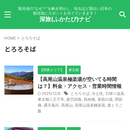
観光地の"なぜ？"を解き明かし、知るほど面白い日本の
観光地にスポットを当てていきます！
深旅(ふかたび)ナビ
HOME
>
とろろそば
とろろそば
【関東エリア】
東京都
【高尾山温泉極楽湯が空いてる時間
は？】料金・アクセス・営業時間情報
2025/12/8
とろろそば
,
冷え性
,
日帰り温泉
,
東京都八王子市
,
疲労回復
,
筋肉痛
,
美肌の湯
,
関節
痛
,
露天風呂
,
高尾山
,
高尾山温泉極楽湯
,
麦とろご
飯