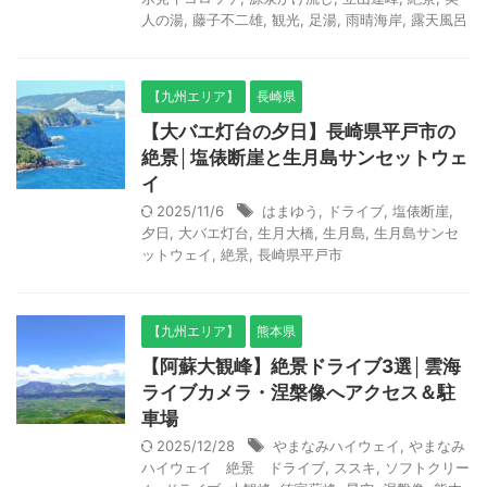
人の湯
,
藤子不二雄
,
観光
,
足湯
,
雨晴海岸
,
露天風呂
【九州エリア】
長崎県
【大バエ灯台の夕日】長崎県平戸市の
絶景│塩俵断崖と生月島サンセットウェ
イ
2025/11/6
はまゆう
,
ドライブ
,
塩俵断崖
,
夕日
,
大バエ灯台
,
生月大橋
,
生月島
,
生月島サンセ
ットウェイ
,
絶景
,
長崎県平戸市
【九州エリア】
熊本県
【阿蘇大観峰】絶景ドライブ3選│雲海
ライブカメラ・涅槃像へアクセス＆駐
車場
2025/12/28
やまなみハイウェイ
,
やまなみ
ハイウェイ 絶景 ドライブ
,
ススキ
,
ソフトクリー