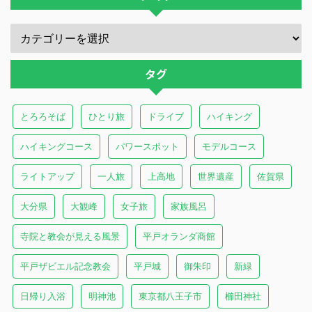
タグ
とろろそば
ひとり旅
ドライブ
ハイキング
ハイキングコース
パワースポット
モデルコース
ライトアップ
一人旅
上高地
世界遺産
佐賀県
大分県
大観峰
女子旅
家族風呂
寺院と教会が見える風景
平戸オランダ商館
平戸ザビエル記念教会
平戸城
御朱印
新緑
日帰り入浴
明神池
東京都八王子市
櫛田神社