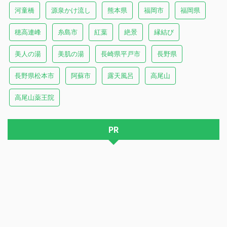
河童橋
源泉かけ流し
熊本県
福岡市
福岡県
穂高連峰
糸島市
紅葉
絶景
縁結び
美人の湯
美肌の湯
長崎県平戸市
長野県
長野県松本市
阿蘇市
露天風呂
高尾山
高尾山薬王院
PR