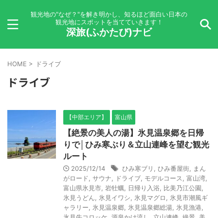
観光地の"なぜ？"を解き明かし、知るほど面白い日本の
観光地にスポットを当てていきます！
深旅(ふかたび)ナビ
HOME
>
ドライブ
ドライブ
【中部エリア】
富山県
【絶景の美人の湯】氷見温泉郷を日帰
りで│ひみ寒ぶり＆立山連峰を望む観光
ルート
2025/12/14
ひみ寒ブリ
,
ひみ番屋街
,
まん
がロード
,
サウナ
,
ドライブ
,
モデルコース
,
富山湾
,
富山県氷見市
,
岩牡蠣
,
日帰り入浴
,
比美乃江公園
,
氷見うどん
,
氷見イワシ
,
氷見マグロ
,
氷見市潮風ギ
ャラリー
,
氷見温泉郷
,
氷見温泉郷総湯
,
氷見漁港
,
氷見牛コロッケ
,
源泉かけ流し
,
立山連峰
,
絶景
,
美