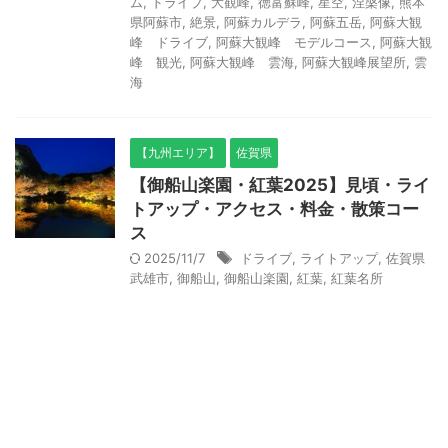
ム
,
ドライブ
,
大観峰
,
徳富蘇峰
,
星空
,
涅槃像
,
熊本
県阿蘇市
,
絶景
,
阿蘇カルデラ
,
阿蘇五岳
,
阿蘇大観
峰 ドライブ
,
阿蘇大観峰 モデルコース
,
阿蘇大観
峰 観光
,
阿蘇大観峰 雲海
,
阿蘇大観峰展望所
,
雲
海
【九州エリア】
佐賀県
【御船山楽園・紅葉2025】見頃・ライ
トアップ・アクセス・料金・散策コー
ス
2025/11/7
ドライブ
,
ライトアップ
,
佐賀県
武雄市
,
御船山
,
御船山楽園
,
紅葉
,
紅葉名所