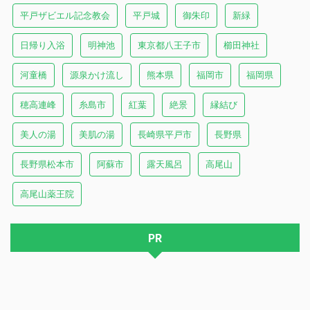
平戸ザビエル記念教会
平戸城
御朱印
新緑
日帰り入浴
明神池
東京都八王子市
櫛田神社
河童橋
源泉かけ流し
熊本県
福岡市
福岡県
穂高連峰
糸島市
紅葉
絶景
縁結び
美人の湯
美肌の湯
長崎県平戸市
長野県
長野県松本市
阿蘇市
露天風呂
高尾山
高尾山薬王院
PR