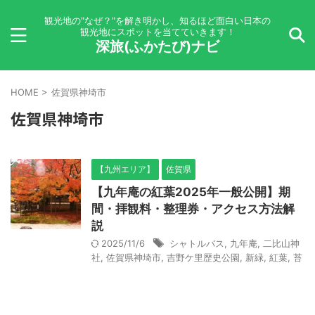
観光地の"なぜ？"を解き明かし、知るほど面白い日本の
観光地にスポットを当てていきます！
深旅(ふかたび)ナビ
HOME
>
佐賀県神埼市
佐賀県神埼市
【九州エリア】
佐賀県
【九年庵の紅葉2025年一般公開】期
間・拝観料・整理券・アクセス方法解
説
2025/11/6
シャトルバス
,
九年庵
,
二比山神
社
,
佐賀県神埼市
,
吉野ケ里歴史公園
,
新緑
,
紅葉
,
苔