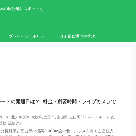
日本の観光地にスポットを
プライバシーポリシー
改正電気通信事業法
ルートの開通日は？│料金・所要時間・ライブカメラで
コース
,
北アルプス
,
大観峰
,
室堂平
,
富山県
,
立山黒部アルペンルート
,
紅
植物
,
黒部ダム
は長野県と富山県の標高3,000m級の北アルプスを貫く山岳観光