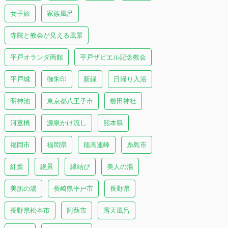
女子旅
家族風呂
寺院と教会が見える風景
平戸オランダ商館
平戸ザビエル記念教会
平戸城
御朱印
新緑
日帰り入浴
明神池
東京都八王子市
櫛田神社
河童橋
源泉かけ流し
熊本県
福岡市
福岡県
穂高連峰
糸島市
紅葉
絶景
縁結び
美人の湯
美肌の湯
長崎県平戸市
長野県
長野県松本市
阿蘇市
露天風呂