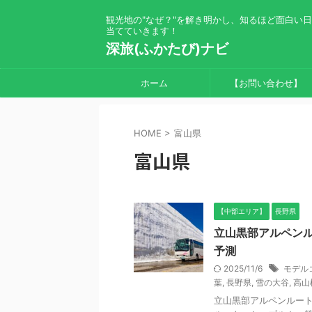
観光地の"なぜ？"を解き明かし、知るほど面白い
当てていきます！
深旅(ふかたび)ナビ
ホーム
【お問い合わせ】
HOME
>
富山県
富山県
【中部エリア】
長野県
立山黒部アルペン
予測
2025/11/6
モデル
葉
,
長野県
,
雪の大谷
,
高山
立山黒部アルペンルート