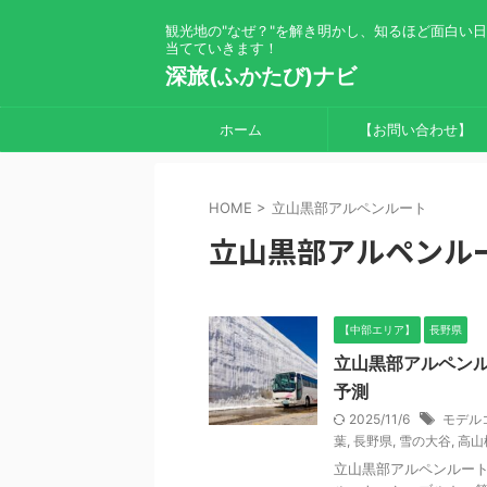
観光地の"なぜ？"を解き明かし、知るほど面白い
当てていきます！
深旅(ふかたび)ナビ
ホーム
【お問い合わせ】
HOME
>
立山黒部アルペンルート
立山黒部アルペンル
【中部エリア】
長野県
立山黒部アルペン
予測
2025/11/6
モデル
葉
,
長野県
,
雪の大谷
,
高山
立山黒部アルペンルート