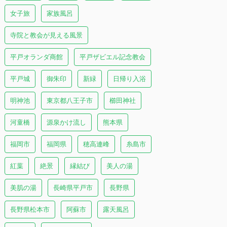
女子旅
家族風呂
寺院と教会が見える風景
平戸オランダ商館
平戸ザビエル記念教会
平戸城
御朱印
新緑
日帰り入浴
明神池
東京都八王子市
櫛田神社
河童橋
源泉かけ流し
熊本県
福岡市
福岡県
穂高連峰
糸島市
紅葉
絶景
縁結び
美人の湯
美肌の湯
長崎県平戸市
長野県
長野県松本市
阿蘇市
露天風呂