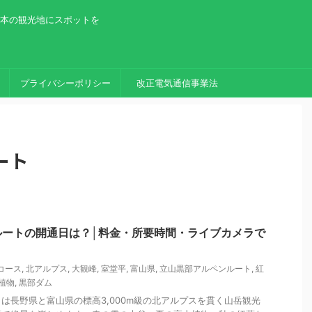
日本の観光地にスポットを
プライバシーポリシー
改正電気通信事業法
ート
ルートの開通日は？│料金・所要時間・ライブカメラで
コース
,
北アルプス
,
大観峰
,
室堂平
,
富山県
,
立山黒部アルペンルート
,
紅
植物
,
黒部ダム
は長野県と富山県の標高3,000m級の北アルプスを貫く山岳観光